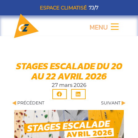
Aller
ESPACE CLIMATISÉ
7J/7
au
contenu
MENU
Flyout
Menu
STAGES ESCALADE DU 20
AU 22 AVRIL 2026
27 mars 2026
Précédent
Suiva
PRÉCÉDENT
SUIVANT