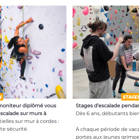
N
STAGE
moniteur diplômé vous
Stages d’escalade pendan
escalade sur murs à
Dès 6 ans, débutants bi
ielles sur mur à cordes :
te sécurité.
À chaque période de vaca
portes aux jeunes grimpe