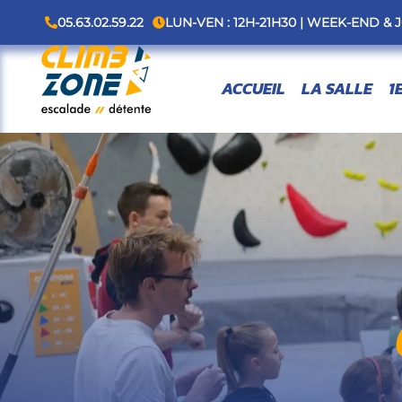
Aller
05.63.02.59.22
LUN-VEN : 12H-21H30 | WEEK-END & J
au
contenu
ACCUEIL
LA SALLE
1