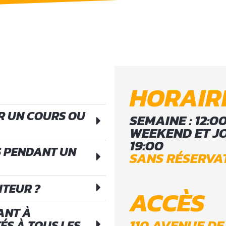
HORAIR
R UN COURS OU
SEMAINE : 12:00
WEEKEND ET JOU
19:00
S PENDANT UN
SANS RÉSERVA
ITEUR ?
ACCÈS
ANT À
110 AVENUE DE
ÉS À TOUS LES