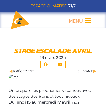
Aller
ESPACE CLIMATISÉ
7J/7
au
contenu
MENU
Flyout
Menu
STAGE ESCALADE AVRIL
18 mars 2024
Précédent
Suiva
PRÉCÉDENT
SUIVANT
On prépare les prochaines vacances avec
des stages dès 6 ans et tous niveaux.
Du lundi 15 au mercredi 17 avril
, nos