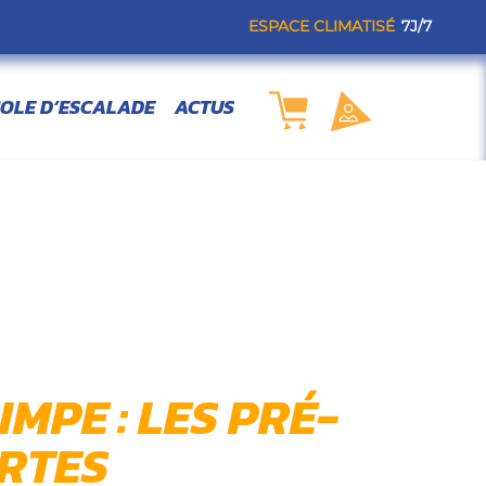
ESPACE CLIMATISÉ
7J/7
OLE D’ESCALADE
ACTUS
MPE : LES PRÉ-
RTES