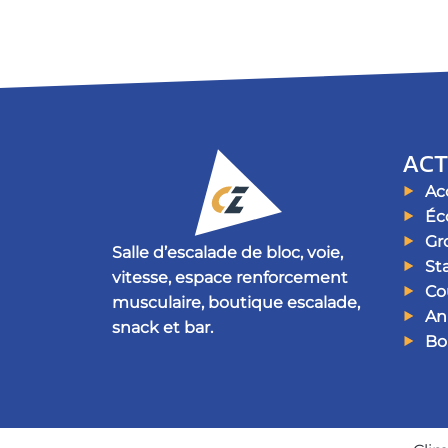
ACT
Acc
Éc
Gr
Salle d’escalade de bloc, voie,
St
vitesse, espace renforcement
Cou
musculaire, boutique escalade,
An
snack et bar.
Bo