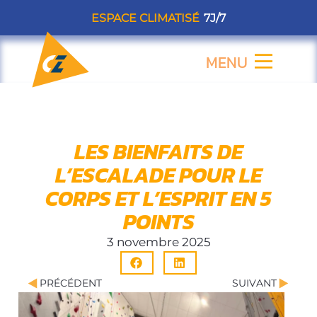
Aller
ESPACE CLIMATISÉ
7J/7
au
contenu
MENU
Flyout
Menu
LES BIENFAITS DE
L’ESCALADE POUR LE
CORPS ET L’ESPRIT EN 5
POINTS
3 novembre 2025
Précédent
Suiva
PRÉCÉDENT
SUIVANT