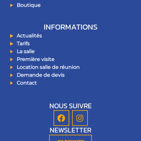
Boutique
INFORMATIONS
Actualités
Tarifs
La salle
Première visite
Location salle de réunion
Demande de devis
Contact
NOUS SUIVRE
F
I
a
n
NEWSLETTER
c
s
e
t